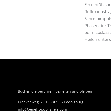
Ein einfühlsa
Reflexionsfr
Schreibimpul
Phasen der Tr
beim Loslass
Heilen unters
Bücher, die berühren, begleiten und bleiben
Frankenweg 6 | DE-90556 Cadolzburg
info@benefit-publishers.com