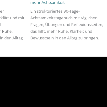
mehr Achtsamkeit
der
Ein strukturiertes 90-Tage-
klärt und mit
Achtsamkeitstagebuch mit täglichen
d
Fragen, Übungen und Reflexionsseiten,
r Ruhe,
das hilft, mehr Ruhe, Klarheit und
n den Alltag
Bewusstsein in den Alltag zu bringen.