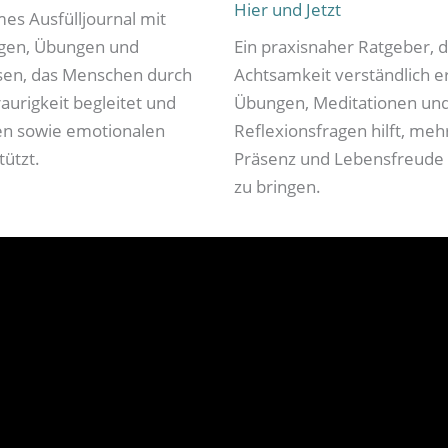
Hier und Jetzt
mes Ausfülljournal mit
agen, Übungen und
Ein praxisnaher Ratgeber, 
sen, das Menschen durch
Achtsamkeit verständlich er
aurigkeit begleitet und
Übungen, Meditationen un
en sowie emotionalen
Reflexionsfragen hilft, meh
tützt.
Präsenz und Lebensfreude i
zu bringen.