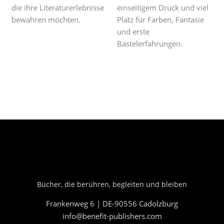
die ihre Literaturerlebnisse
einseitigem Druck und viel
bewahren möchten.
Platz für Farben, Fantasie
und erste
Bastelerfahrungen.
Bücher, die berühren, begleiten und bleiben
Frankenweg 6 | DE-90556 Cadolzburg
info@benefit-publishers.com